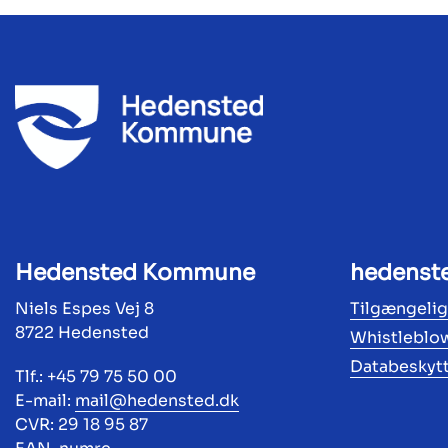
Hedensted Kommune
hedenst
Niels Espes Vej 8
Tilgængeli
8722 Hedensted
Whistleblo
Databeskyt
Tlf.: +45 79 75 50 00
E-mail:
mail@hedensted.dk
CVR: 29 18 95 87