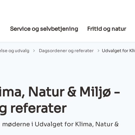
Service og selvbetjening
Fritid og natur
Tilbage til
lse og udvalg
Dagsordener og referater
Udvalget for Kl
ima, Natur & Miljø -
 referater
 møderne i Udvalget for Klima, Natur &