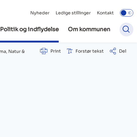
Nyheder
Ledige stillinger
Kontakt
Politik og indflydelse
Om kommunen
Print
Forstør tekst
Del
ima, Natur &