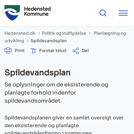
Tilbage til
Hedensted.dk
Politik og indflydelse
Planlægning og
udvikling
Spildevandsplan
Print
Forstør tekst
Del
Spildevandsplan
Se oplysninger om de eksisterende og
planlagte forhold indenfor
spildevandsområdet.
Spildevandsplanen giver en samlet oversigt over
den eksisterende og planlagte
spildevandshåndtering i kommunen.