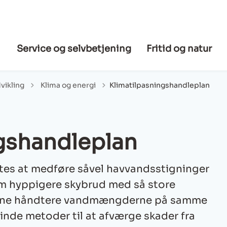
Service og selvbetjening
Fritid og natur
Tilbage til
vikling
Klima og energi
Klimatilpasningshandleplan
gshandleplan
tes at medføre såvel havvandsstigninger
om hyppigere skybrud med så store
kunne håndtere vandmængderne på samme
finde metoder til at afværge skader fra