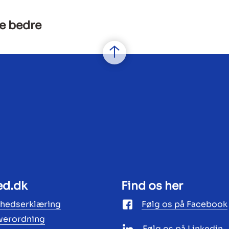
e bedre
ed.dk
Find os her
ghedserklæring
Følg os på Facebook
werordning
Følg os på Linkedin