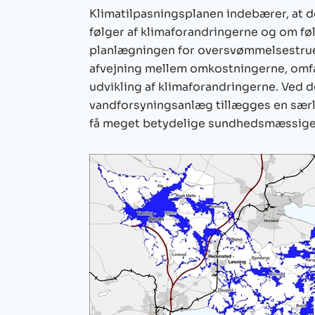
Klimatilpasningsplanen indebærer, at de
følger af klimaforandringerne og om føl
planlægningen for oversvømmelsestrued
afvejning mellem omkostningerne, omf
udvikling af klimaforandringerne. Ved 
vandforsyningsanlæg tillægges en særl
få meget betydelige sundhedsmæssige 