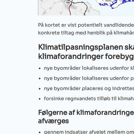
På kortet er vist potentielt vandlidend
konkrete tiltag med henblik på klimahå
Klimatilpasningsplanen skal
klimaforandringer forebyg
nye byområder lokaliseres udenfor 
nye byområder lokaliseres udenfor p
nye byområder placeres og indrettes 
forsinke regnvandets tilløb til klim
Følgerne af klimaforandring
afværges
gennem indsatser afvejet mellem om