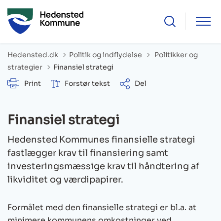
Tilbage til
Hedensted.dk
Politik og indflydelse
Politikker og
strategier
Finansiel strategi
Print
Forstør tekst
Del
Finansiel strategi
Hedensted Kommunes finansielle strategi
fastlægger krav til finansiering samt
investeringsmæssige krav til håndtering af
likviditet og værdipapirer.
Formålet med den finansielle strategi er bl.a. at
minimere kommunens omkostninger ved