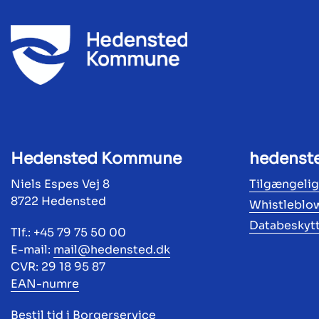
Hedensted Kommune
hedenst
Niels Espes Vej 8
Tilgængeli
8722 Hedensted
Whistleblo
Databeskyt
Tlf.: +45 79 75 50 00
E-mail:
mail@hedensted.dk
CVR: 29 18 95 87
EAN-numre
Bestil tid i Borgerservice