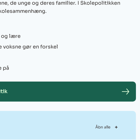
, de unge og deres familier. I Skolepolitikken
 skolesammenhæng.
 og lære
 voksne gør en forskel
e på
tik
Åbn alle