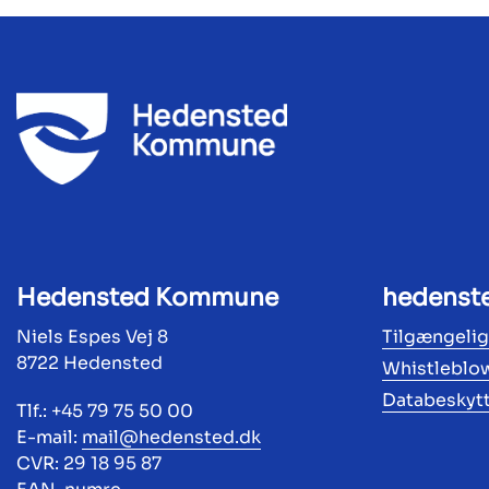
Hedensted Kommune
hedenst
Niels Espes Vej 8
Tilgængeli
8722 Hedensted
Whistleblo
Databeskyt
Tlf.: +45 79 75 50 00
E-mail:
mail@hedensted.dk
CVR: 29 18 95 87