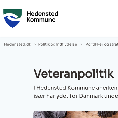
Tilbage til
Hedensted.dk
Politik og indflydelse
Politikker og stra
Veteranpolitik
I Hedensted Kommune anerkende
især har ydet for Danmark unde