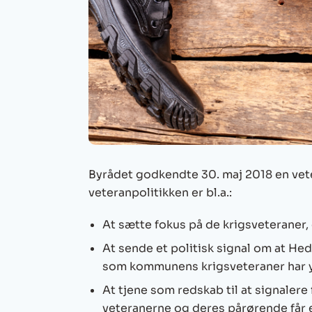
Byrådet godkendte 30. maj 2018 en ve
veteranpolitikken er bl.a.:
At sætte fokus på de krigsveterane
At sende et politisk signal om at H
som kommunens krigsveteraner har y
At tjene som redskab til at signalere fo
veteranerne og deres pårørende får 