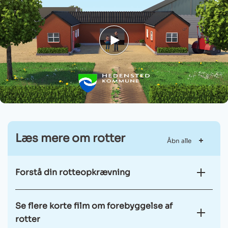
beskriv hvor du har set rotterne
Udfyld felterne i anmeldelsen med dit dit
navn, din adresse, postnummer og by samt
telefonnummer og eventuelt e-mail
Du kan også vedhæfte filer eller billeder
Anmeld rotter
Læs mere om rotter
Åbn alle
Forstå din rotteopkrævning
Se flere korte film om forebyggelse af
rotter