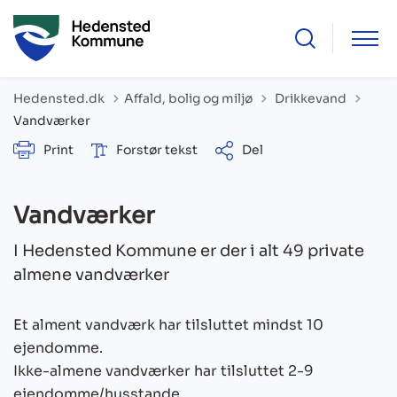
Tilbage til
Hedensted.dk
Affald, bolig og miljø
Drikkevand
Vandværker
Print
Forstør tekst
Del
Vandværker
I Hedensted Kommune er der i alt 49 private
almene vandværker
Et alment vandværk har tilsluttet mindst 10
ejendomme.
Ikke-almene vandværker har tilsluttet 2-9
ejendomme/husstande.