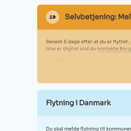
Selvbetjening: Mel
MitId
Ikon
Senest 5 dage efter at du er flyttet
ikke er digital skal du
kontakte Borg
Du får brug for:
MitID
Din nye adresse
Meld flytning
Flytning i Danmark
MitId
Ikon
Du skal melde flytning til kommunen