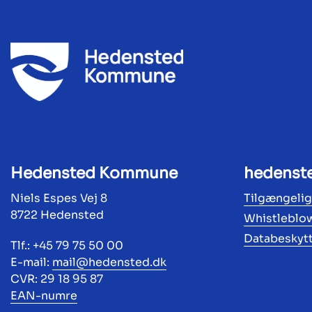
Hedensted Kommune
hedenst
Niels Espes Vej 8
Tilgængeli
8722 Hedensted
Whistleblo
Databeskyt
Tlf.: +45 79 75 50 00
E-mail:
mail@hedensted.dk
CVR: 29 18 95 87
EAN-numre