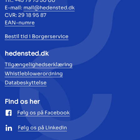
Tlf.: +45 79 75 50 00
E-mail:
mail@hedensted.dk
CVR: 29 18 95 87
EAN-numre
Bestil tid i Borgerservice
hedensted.dk
Tilgængelighedserklæring
Whistleblowerordning
Databeskyttelse
Find os her
Følg os på Facebook
Følg os på Linkedin