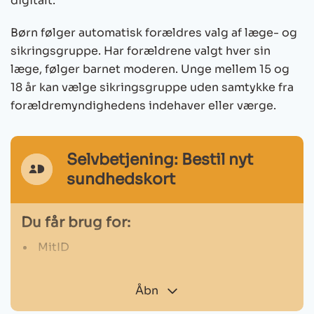
digitalt.
Børn følger automatisk forældres valg af læge- og
sikringsgruppe. Har forældrene valgt hver sin
læge, følger barnet moderen. Unge mellem 15 og
18 år kan vælge sikringsgruppe uden samtykke fra
forældremyndighedens indehaver eller værge.
Selvbetjening: Bestil nyt
MitId
sundhedskort
Ikon
Du får brug for:
MitID
Bestil nyt sundhedskort
Åbn
MitId