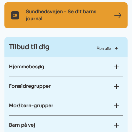
Sundhedsvejen - Se dit barns
MitId
journal
Ikon
Tilbud til dig
Åbn alle
Hjemmebesøg
Forældregrupper
Mor/barn-grupper
Barn på vej