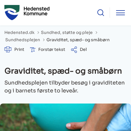
Hedensted.dk
Sundhed, støtte og pleje
Tilbage til
Sundhedsplejen
Graviditet, spæd- og småbørn
Print
Forstør tekst
Del
Graviditet, spæd- og småbørn
Sundhedsplejen tilbyder besøg i graviditeten
og i barnets første to leveår.