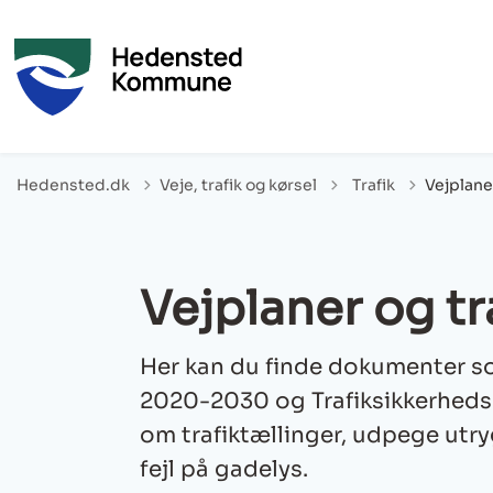
Tilbage til
Hedensted.dk
Veje, trafik og kørsel
Trafik
Vejplane
Vejplaner og tr
Her kan du finde dokumenter so
2020-2030 og Trafiksikkerheds
om trafiktællinger, udpege utry
fejl på gadelys.