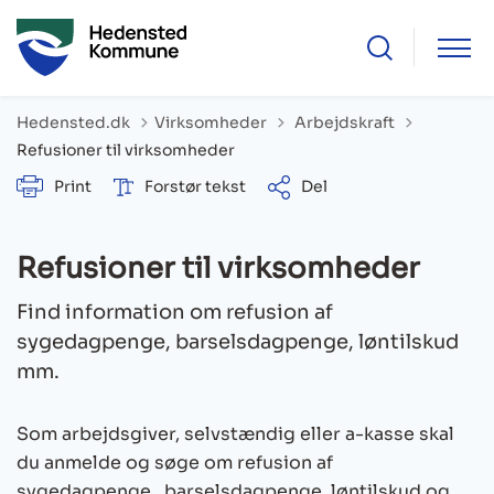
Tilbage til
Hedensted.dk
Virksomheder
Arbejdskraft
Refusioner til virksomheder
Print
Forstør tekst
Del
Refusioner til virksomheder
Find information om refusion af
sygedagpenge, barselsdagpenge, løntilskud
mm.
Som arbejdsgiver, selvstændig eller a-kasse skal
du anmelde og søge om refusion af
sygedagpenge, barselsdagpenge, løntilskud og