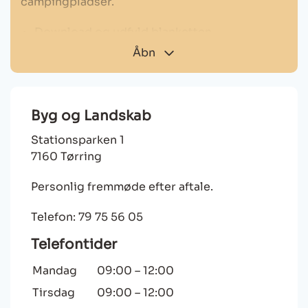
campingpladser.
Download og udfyld blanketten
Åbn
Vedhæft det udfyldte skema og send pr. mail
til
landskab@hedensted.dk
Blanket: Ansøg om udlejningstilladelse
Byg og Landskab
Stationsparken 1
Bemærk:
Hvis du ønsker at bygge nyt eller
7160 Tørring
udvide campingpladsen, kan det kræve en
landzonetilladelse
og en
byggetilladelse.
Personlig fremmøde efter aftale.
Telefon: 79 75 56 05
Telefontider
Mandag
09:00
–
12:00
Tirsdag
09:00
–
12:00