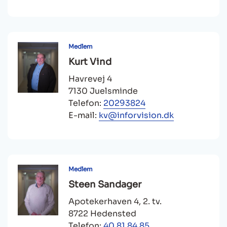
Medlem
Kurt Vind
Havrevej 4
7130 Juelsminde
Telefon:
20293824
E-mail:
kv@inforvision.dk
Medlem
Steen Sandager
Apotekerhaven 4, 2. tv.
8722 Hedensted
Telefon:
40 81 84 85