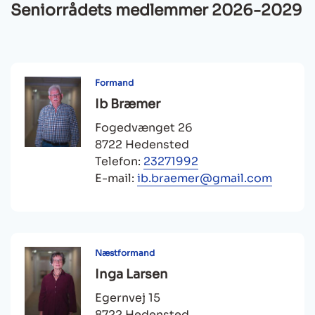
Seniorrådets medlemmer 2026-2029
Formand
Ib Bræmer
Fogedvænget 26
8722 Hedensted
Telefon:
23271992
E-mail:
ib.braemer@gmail.com
Næstformand
Inga Larsen
Egernvej 15
8722 Hedensted