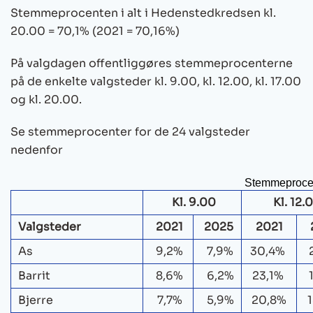
Stemmeprocenten i alt i Hedenstedkredsen kl.
K. Kristendemokraterne
20.00 = 70,1% (2021 = 70,16%)
Birgit Jakobsen: 655
På valgdagen offentliggøres stemmeprocenterne
O. Dansk Folkeparti
på de enkelte valgsteder kl. 9.00, kl. 12.00, kl. 17.00
og kl. 20.00.
Ove Kjærskov Nielsen: 508
Kennet Bøeg-Jensen: 219
Se stemmeprocenter for de 24 valgsteder
nedenfor
V. Venstre, Danmarks Liberale Parti
Ole Vind: 1.947
Stemmeproce
Kl. 9.00
Kl. 12.
Simon Bendfeldt: 742
Valgsteder
2021
2025
2021
Lars Poulsen: 718
Merete Skovgaard: 691
As
9,2%
7,9%
30,4%
Claus E. Nielsen: 601
Barrit
8,6%
6,2%
23,1%
Kim Tuominen: 472
Bjerre
7,7%
5,9%
20,8%