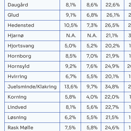
Mette Herløv Jepsen: 388
Daugård
8,1%
8,6%
22,6%
Jakob Toftebjerg: 371
Glud
9,1%
6,8%
26,1%
Hans Vacker: 375
Hedensted
10,5%
7,3%
26,5%
2
Viggo Kjær Poulsen: 364
Hjarnø
N.A.
N.A.
21,1%
3
Jeppe Mouritsen: 345
Hjortsvang
5,0%
5,2%
20,2%
Æ. Danmarks Demokraterne – Inger
Hornborg
8,5%
7,0%
21,9%
Støjberg
Hornsyld
9,2%
7,6%
24,9%
2
Hans Kristian Skibby: 841
Hvirring
6,7%
5,5%
20,1%
Rune H. Mikkelsen: 548
Juelsminde/Klakring
13,6%
9,7%
34,8%
2
Herluf Møller: 208
Korning
5,8%
4,0%
22,0%
Lindved
8,1%
5,6%
22,7%
Løsning
6,2%
5,5%
21,5%
Rask Mølle
7,5%
5,8%
24,6%