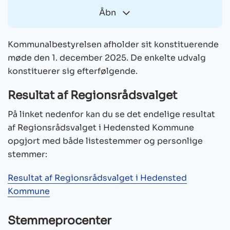
A. Socialdemokratiet
Åbn
Kasper Glyngø: 1.494
Kommunalbestyrelsen afholder sit konstituerende
Finn Kejfe Abrahamsen: 609
møde den 1. december 2025. De enkelte udvalg
Claus Thaisen: 607
konstituerer sig efterfølgende.
Hanne Grangaard: 542
Resultat af Regionsrådsvalget
Liselotte Hillestrøm: 477
Julie Maaløe: 374
På linket nedenfor kan du se det endelige resultat
Henrik Alleslev: 292
af Regionsrådsvalget i Hedensted Kommune
opgjort med både listestemmer og personlige
F. SF – Socialistisk Folkeparti
stemmer:
Mads-Peder Winther Søby: 374
Resultat af Regionsrådsvalget i Hedensted
Steffan Rosenhede Jensen: 359
Kommune
I. Liberal Alliance
Stemmeprocenter
Diana Sofie Beurze: 371