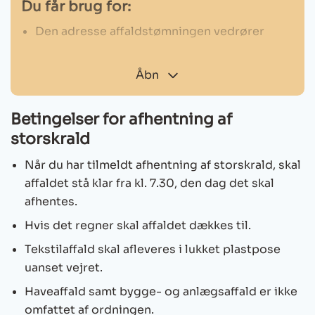
Du får brug for:
Den adresse affaldstømningen vedrører
Sådan gør du:
Åbn
Log på med MitID
Indtast adressen
Betingelser for afhentning af
Klik på Bestil på linjen ”Bestil afhentning af
storskrald
storskrald”
Når du har tilmeldt afhentning af storskrald, skal
Uddyb gerne i kommentaren hvad og hvor
affaldet stå klar fra kl. 7.30, den dag det skal
meget der skal afhentes på adressen
afhentes.
Hvis det regner skal affaldet dækkes til.
Tekstilaffald skal afleveres i lukket plastpose
Bestil afhentning af storskrald
uanset vejret.
MitId
Ikon
Haveaffald samt bygge- og anlægsaffald er ikke
omfattet af ordningen.