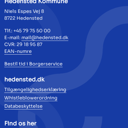
Hedensted Kommune
Niels Espes Vej 8
8722 Hedensted
Tlf.: +45 79 75 50 00
E-mail:
mail@hedensted.dk
CVR: 29 18 95 87
EAN-numre
Bestil tid i Borgerservice
hedensted.dk
Tilgængelighedserklæring
Whistleblowerordning
Databeskyttelse
Find os her