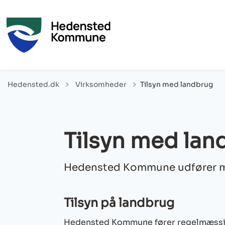
Tilbage til
Hedensted.dk
Virksomheder
Tilsyn med landbrug
Tilsyn med lan
Hedensted Kommune udfører mil
Tilsyn på landbrug
Hedensted Kommune fører regelmæssig