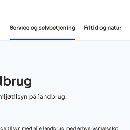
Service og selvbetjening
Fritid og natur
dbrug
jøtilsyn på landbrug.
e tilsyn med alle landbrug med erhvervsmæssigt