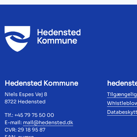
Hedensted Kommune
hedenst
Niels Espes Vej 8
Tilgængeli
8722 Hedensted
Whistleblo
Databeskyt
Tlf.: +45 79 75 50 00
E-mail:
mail@hedensted.dk
CVR: 29 18 95 87