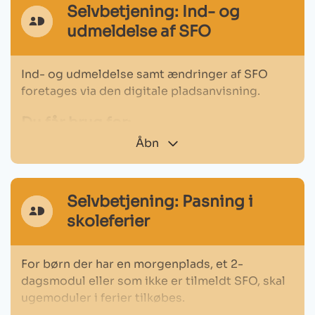
Selvbetjening: Ind- og
MitId
udmeldelse af SFO
Ikon
Ind- og udmeldelse samt ændringer af SFO
foretages via den digitale pladsanvisning.
Du får brug for:
Åbn
Dit MitID
Hvis du ikke har MitID, kan du kontakte
Borgerservice
.
Selvbetjening: Pasning i
MitId
skoleferier
Ikon
Den digitale pladsanvisning
MitId
Ikon
For børn der har en morgenplads, et 2-
Udmeldelse
dagsmodul eller som ikke er tilmeldt SFO, skal
ugemoduler i ferier tilkøbes.
Et barn kan tidligst meldes ud efter 2 måneder